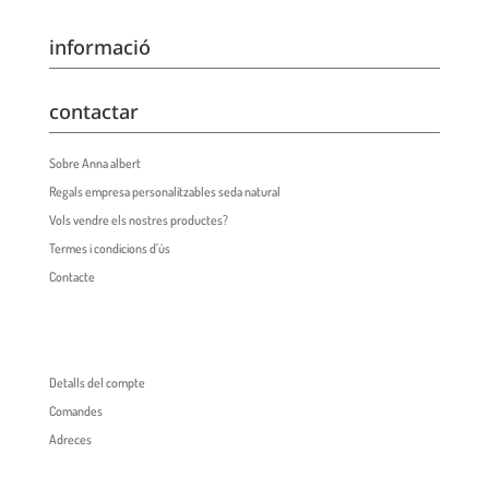
informació
contactar
Sobre Anna albert
Regals empresa personalitzables seda natural
Vols vendre els nostres productes?
Termes i condicions d’ús
Contacte
Detalls del compte
Comandes
Adreces