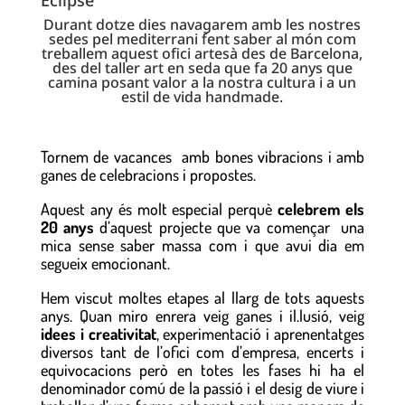
Éclipse
Durant dotze dies navagarem amb les nostres
sedes pel mediterrani fent saber al món com
treballem aquest ofici artesà des de Barcelona,
des del taller art en seda que fa 20 anys que
camina posant valor a la nostra cultura i a un
estil de vida handmade.
Tornem de vacances amb bones vibracions i amb
ganes de celebracions i propostes.
Aquest any és molt especial perquè
celebrem els
20 anys
d’aquest projecte que va començar una
mica sense saber massa com i que avui dia em
segueix emocionant.
Hem viscut moltes etapes al llarg de tots aquests
anys. Quan miro enrera veig ganes i il.lusió, veig
idees i creativitat
, experimentació i aprenentatges
diversos tant de l’ofici com d’empresa, encerts i
equivocacions però en totes les fases hi ha el
denominador comú de la passió i el desig de viure i