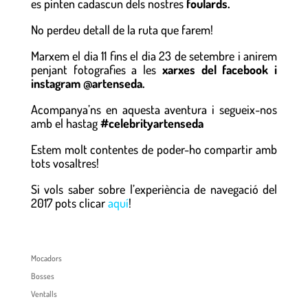
es pinten cadascun dels nostres
foulards.
No perdeu detall de la ruta que farem!
Marxem el dia 11 fins el dia 23 de setembre i anirem
penjant fotografies a les
xarxes del facebook i
instagram @artenseda.
Acompanya’ns en aquesta aventura i segueix-nos
amb el hastag
#celebrityartenseda
Estem molt contentes de poder-ho compartir amb
tots vosaltres!
Si vols saber sobre l’experiència de navegació del
2017 pots clicar
aquí
!
Mocadors
Bosses
Ventalls