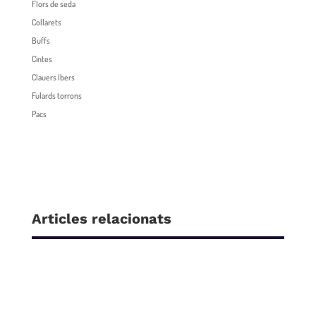
Flors de seda
Collarets
Buffs
Cintes
Clauers Ibers
Fulards torrons
Pacs
Articles relacionats