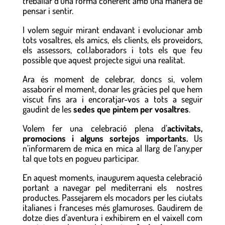
treballar d’una forma coherent amb una manera de
pensar i sentir.
I volem seguir mirant endavant i evolucionar amb
tots vosaltres, els amics, els clients, els proveidors,
els assessors, col.laboradors i tots els que feu
possible que aquest projecte sigui una realitat.
Ara és moment de celebrar, doncs si, volem
assaborir el moment, donar les gràcies pel que hem
viscut fins ara i encoratjar-vos a tots a seguir
gaudint de les
sedes que pintem per vosaltres
.
Volem fer una celebració plena d’
activitats,
promocions i alguns sortejos importants.
Us
n’informarem de mica en mica al llarg de l’any,per
tal que tots en pogueu participar.
En aquest moments, inaugurem aquesta celebració
portant a navegar pel mediterrani els nostres
productes. Passejarem els mocadors per les ciutats
italianes i franceses més glamuroses. Gaudirem de
dotze dies d’aventura i exhibirem en el vaixell com