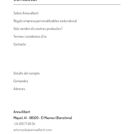
Sobre Anna albert
Regals empresa personalitzables seda natural
Vols vendre els nostres productes?
Termes i condicions d’ús
Contacte
Detalls del compte
Comandes
Adreces
Anna Albert
Miquel, 41 - 08320 - El Masnou (Barcelona)
+34 619 71 98 94
artenseda@annaalbert.com