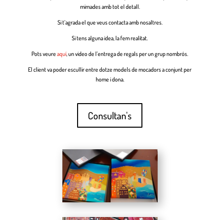
mimades amb tot el detall.
Si t’agrada el que veus contacta amb nosaltres.
Si tens alguna idea, la fem realitat.
Pots veure
aquí
, un video de l’entrega de regals per un grup nombrós.
El client va poder escullir entre dotze models de mocadors a conjunt per
home i dona.
Consultan's