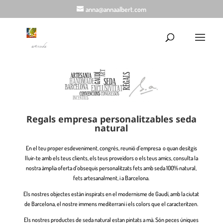
anna@annaalbert.com
Regals empresa personalitzables seda
natural
En el teu proper esdeveniment, congrés, reunió d’empresa o quan desitgis
lluir-te amb els teus clients, els teus proveïdors o els teus amics, consulta la
nostra àmplia oferta d’obsequis personalitzats fets amb seda 100% natural,
fets artesanalment, i a Barcelona.
Els nostres objectes estàn inspirats en el modernisme de Gaudí, amb la ciutat
de Barcelona, el nostre immens mediterrani i els colors que el caracteritzen.
Els nostres productes de seda natural estan pintats a mà. Són peces úniques