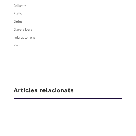
Collarets
Buffs
Cintes
Clauers Ibers
Fulards torrons
Pacs
Articles relacionats