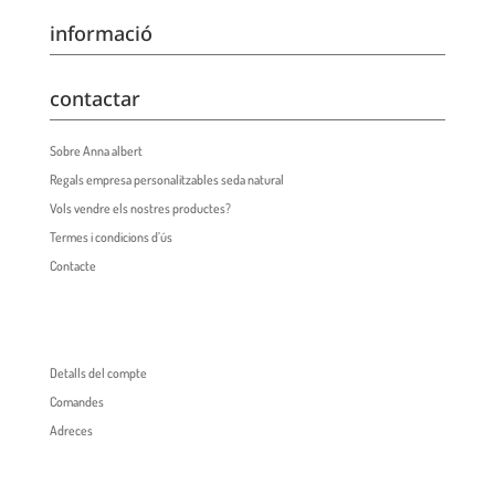
informació
contactar
Sobre Anna albert
Regals empresa personalitzables seda natural
Vols vendre els nostres productes?
Termes i condicions d’ús
Contacte
Detalls del compte
Comandes
Adreces