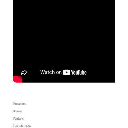
Mocadors
Bosses
Ventalls
Flors de seda