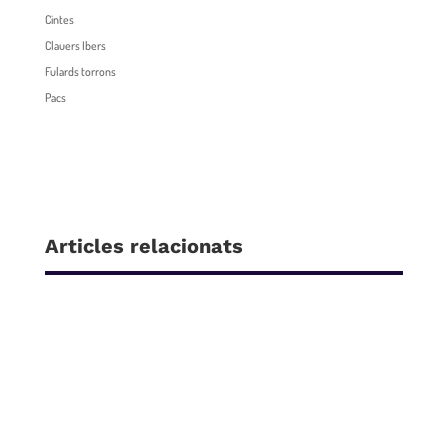
Cintes
Clauers Ibers
Fulards torrons
Pacs
Articles relacionats