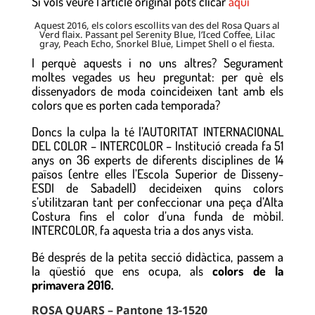
Si vols veure l’article original pots clicar
aquí
Aquest 2016, els colors escollits van des del Rosa Quars al
Verd flaix. Passant pel Serenity Blue, l’Iced Coffee, Lilac
gray, Peach Echo, Snorkel Blue, Limpet Shell o el fiesta.
I perquè aquests i no uns altres? Segurament
moltes vegades us heu preguntat: per què els
dissenyadors de moda coincideixen tant amb els
colors que es porten cada temporada?
Doncs la culpa la té l’AUTORITAT INTERNACIONAL
DEL COLOR – INTERCOLOR – Institució creada fa 51
anys on 36 experts de diferents disciplines de 14
països (entre elles l’Escola Superior de Disseny-
ESDI de Sabadell) decideixen quins colors
s’utilitzaran tant per confeccionar una peça d’Alta
Costura fins el color d’una funda de mòbil.
INTERCOLOR, fa aquesta tria a dos anys vista.
Bé després de la petita secció didàctica, passem a
la qüestió que ens ocupa, als
colors de la
primavera 2016.
ROSA QUARS – Pantone 13-1520