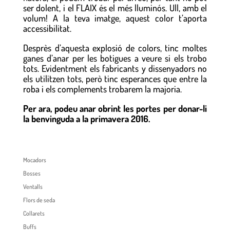
ser dolent, i el FLAIX és el més lluminós. Ull, amb el
volum! A la teva imatge, aquest color t’aporta
accessibilitat.
Desprès d’aquesta explosió de colors, tinc moltes
ganes d’anar per les botigues a veure si els trobo
tots. Evidentment els fabricants y dissenyadors no
els utilitzen tots, però tinc esperances que entre la
roba i els complements trobarem la majoria.
Per ara, podeu anar obrint les portes per donar-li
la benvinguda a la primavera 2016.
Mocadors
Bosses
Ventalls
Flors de seda
Collarets
Buffs