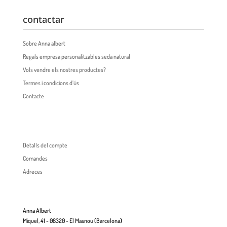
contactar
Sobre Anna albert
Regals empresa personalitzables seda natural
Vols vendre els nostres productes?
Termes i condicions d’ús
Contacte
Detalls del compte
Comandes
Adreces
Anna Albert
Miquel, 41 - 08320 - El Masnou (Barcelona)