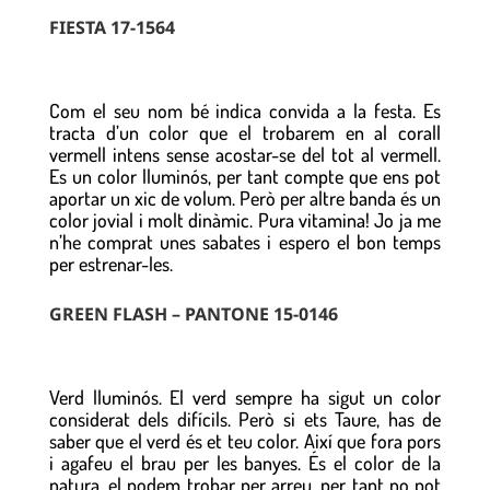
FIESTA 17-1564
Com el seu nom bé indica convida a la festa. Es
tracta d’un color que el trobarem en al corall
vermell intens sense acostar-se del tot al vermell.
Es un color lluminós, per tant compte que ens pot
aportar un xic de volum. Però per altre banda és un
color jovial i molt dinàmic. Pura vitamina! Jo ja me
n’he comprat unes sabates i espero el bon temps
per estrenar-les.
GREEN FLASH – PANTONE 15-0146
Verd lluminós. El verd sempre ha sigut un color
considerat dels difícils. Però si ets Taure, has de
saber que el verd és et teu color. Així que fora pors
i agafeu el brau per les banyes. És el color de la
natura, el podem trobar per arreu, per tant no pot