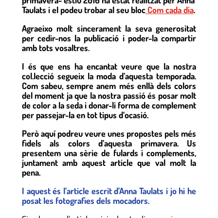
primavera- estiu 2016 ha estat realitzat per Anna
Taulats i el podeu trobar al seu bloc
Com cada dia
.
Agraeixo molt sincerament la seva generositat
per cedir-nos la publicació i poder-la compartir
amb tots vosaltres.
I és que ens ha encantat veure que la nostra
col.lecció segueix la moda d’aquesta temporada.
Com sabeu, sempre anem més enllà dels colors
del moment ja que la nostra passió és posar molt
de color a la seda i donar-li forma de complement
per passejar-la en tot tipus d’ocasió.
Però aquí podreu veure unes propostes pels més
fidels als colors d’aquesta primavera. Us
presentem una sèrie de fulards i complements,
juntament amb aquest article que val molt la
pena.
I aquest és l’article escrit d’Anna Taulats i jo hi he
posat les fotografies dels mocadors.