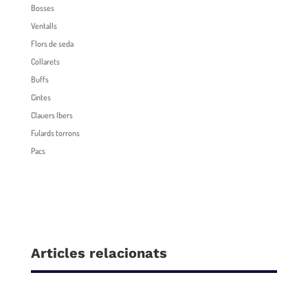
Bosses
Ventalls
Flors de seda
Collarets
Buffs
Cintes
Clauers Ibers
Fulards torrons
Pacs
Articles relacionats