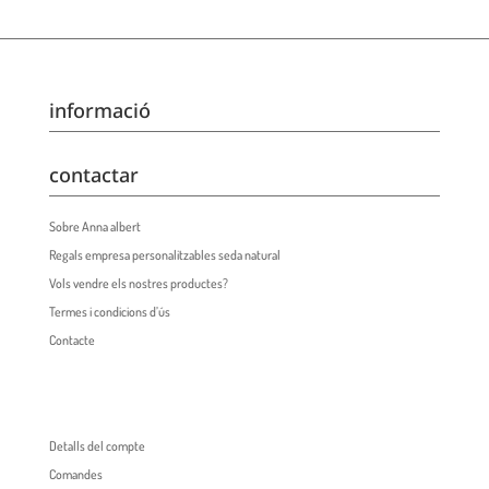
informació
contactar
Sobre Anna albert
Regals empresa personalitzables seda natural
Vols vendre els nostres productes?
Termes i condicions d’ús
Contacte
Detalls del compte
Comandes