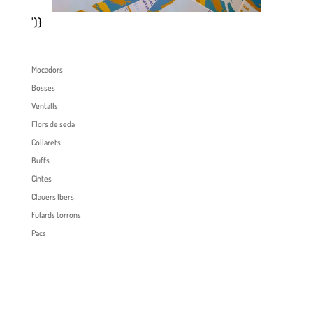
')}
Mocadors
Bosses
Ventalls
Flors de seda
Collarets
Buffs
Cintes
Clauers Ibers
Fulards torrons
Pacs