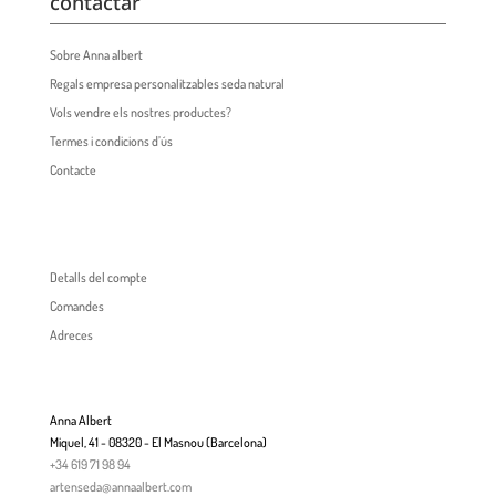
contactar
Sobre Anna albert
Regals empresa personalitzables seda natural
Vols vendre els nostres productes?
Termes i condicions d’ús
Contacte
Detalls del compte
Comandes
Adreces
Anna Albert
Miquel, 41 - 08320 - El Masnou (Barcelona)
+34 619 71 98 94
artenseda@annaalbert.com