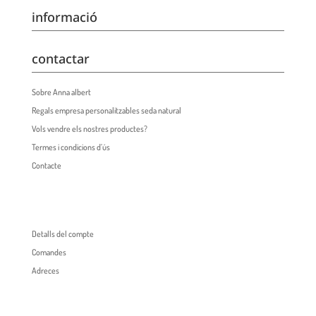
informació
contactar
Sobre Anna albert
Regals empresa personalitzables seda natural
Vols vendre els nostres productes?
Termes i condicions d’ús
Contacte
Detalls del compte
Comandes
Adreces