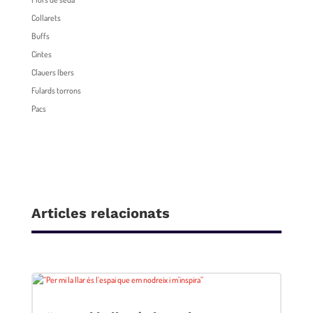
Collarets
Buffs
Cintes
Clauers Ibers
Fulards torrons
Pacs
Articles relacionats