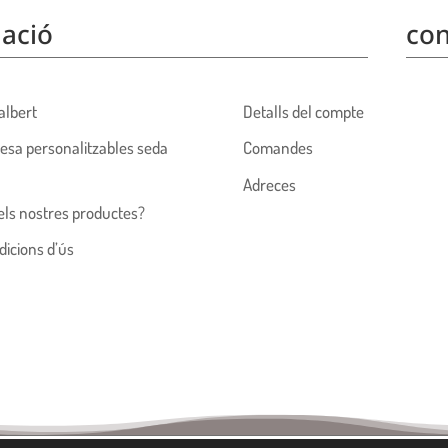
ació
con
albert
Detalls del compte
esa personalitzables seda
Comandes
Adreces
els nostres productes?
dicions d’ús