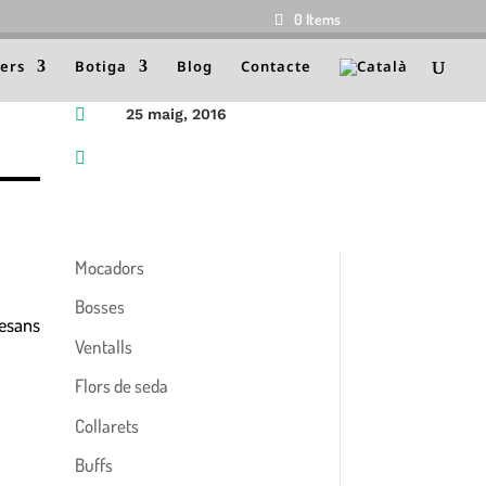
0 Items
lers
Botiga
Blog
Contacte

25 maig, 2016

Mocadors
Bosses
tesans
Ventalls
Flors de seda
Collarets
Buffs