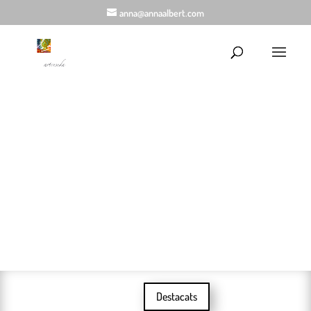
anna@annaalbert.com
Peces úniques de seda pintades a mà
Destacats