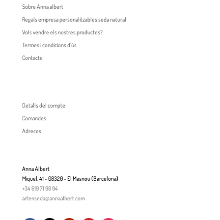
Sobre Anna albert
Regals empresa personalitzables seda natural
Vols vendre els nostres productes?
Termes i condicions d’ús
Contacte
Detalls del compte
Comandes
Adreces
Anna Albert
Miquel, 41 - 08320 - El Masnou (Barcelona)
+34 619 71 98 94
artenseda@annaalbert.com