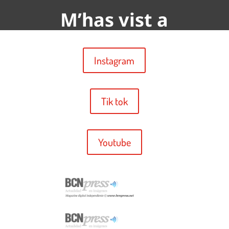
M’has vist a
Instagram
Tik tok
Youtube