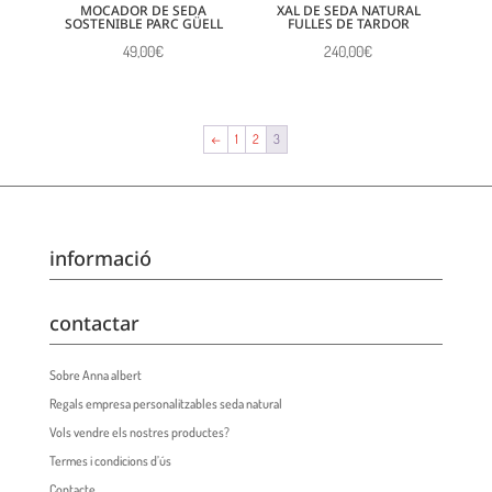
MOCADOR DE SEDA
XAL DE SEDA NATURAL
SOSTENIBLE PARC GÜELL
FULLES DE TARDOR
49,00
€
240,00
€
←
1
2
3
informació
contactar
Sobre Anna albert
Regals empresa personalitzables seda natural
Vols vendre els nostres productes?
Termes i condicions d’ús
Contacte