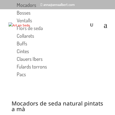
Mocadors
anna@annaalbert.com
Bosses
Ventalls
Flors de seda
Collarets
Buffs
Cintes
Clauers Ibers
Fulards torrons
Pacs
Mocadors de seda natural pintats
a mà