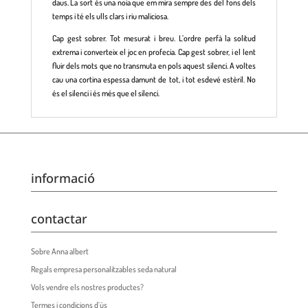
daus. La sort és una noia que em mira sempre des del fons dels
temps i té els ulls clars i riu maliciosa.
Cap gest sobrer. Tot mesurat i breu. L’ordre perfà la solitud
extrema i converteix el joc en profecia. Cap gest sobrer, i el lent
fluir dels mots que no transmuta en pols aquest silenci. A voltes
cau una cortina espessa damunt de tot, i tot esdevé estèril. No
és el silenci i és més que el silenci.
informació
contactar
Sobre Anna albert
Regals empresa personalitzables seda natural
Vols vendre els nostres productes?
Termes i condicions d’ús