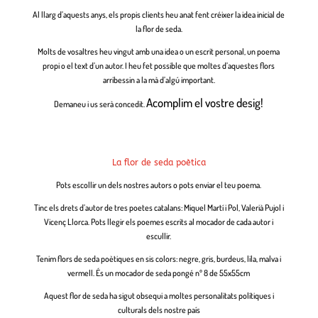
Al llarg d’aquests anys, els propis clients heu anat fent créixer la idea inicial de
la flor de seda.
Molts de vosaltres heu vingut amb una idea o un escrit personal, un poema
propi o el text d’un autor. I heu fet possible que moltes d’aquestes flors
arribessin a la mà d’algú important.
Acomplim el vostre desig!
Demaneu i us serà concedit.
La flor de seda poètica
Pots escollir un dels nostres autors o pots enviar el teu poema.
Tinc els drets d’autor de tres poetes catalans: Miquel Martí i Pol, Valerià Pujol i
Vicenç Llorca. Pots llegir els poemes escrits al mocador de cada autor i
escullir.
Tenim flors de seda poètiques en sis colors: negre, gris, burdeus, lila, malva i
vermell. És un mocador de seda pongé nº 8 de 55x55cm
Aquest flor de seda ha sigut obsequi a moltes personalitats polítiques i
culturals dels nostre país