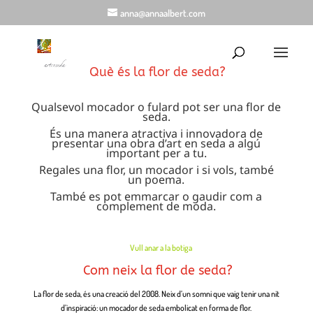
anna@annaalbert.com
Què és la flor de seda?
Qualsevol mocador o fulard pot ser una flor de
seda.
És una manera atractiva i innovadora de
presentar una obra d’art en seda a algú
important per a tu.
Regales una flor, un mocador i si vols, també
un poema.
També es pot emmarcar o gaudir com a
complement de moda.
Vull anar a la botiga
Com neix la flor de seda?
La flor de seda, és una creació del 2008. Neix d’un somni que vaig tenir una nit
d’inspiració: un mocador de seda embolicat en forma de flor.