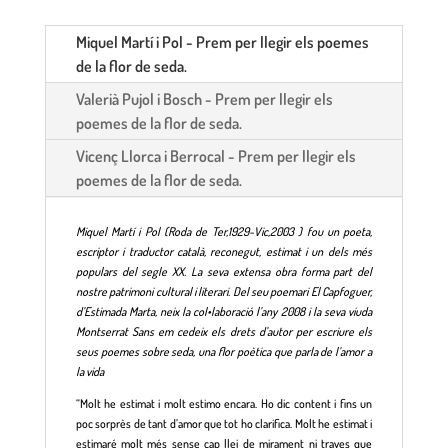
Miquel Martí i Pol - Prem per llegir els poemes
de la flor de seda.
Valerià Pujol i Bosch - Prem per llegir els
poemes de la flor de seda.
Vicenç Llorca i Berrocal - Prem per llegir els
poemes de la flor de seda.
Miquel Martí i Pol (Roda de Ter,1929-Vic,2003 ) fou un poeta,
escriptor i traductor català, reconegut, estimat i un dels més
populars del segle XX. La seva extensa obra forma part del
nostre patrimoni cultural i literari. Del seu poemari El Capfoguer,
d’Estimada Marta, neix la col•laboració l’any 2008 i la seva viuda
Montserrat Sans em cedeix els drets d’autor per escriure els
seus poemes sobre seda, una flor poètica que parla de l’amor a
la vida
“Molt he estimat i molt estimo encara. Ho dic content i fins un
poc sorprès de tant d’amor que tot ho clarifica. Molt he estimat i
estimaré molt més sense cap llei de mirament ni traves que