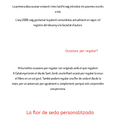
La primera idea va anar creixent i més tard hi vaig introduir els poemes escrits
a mà.
L’any 2009, vaig gestionar la patent comunitària, actualment en vigor, i el
registre del disseny a la Societat d’autors.
Ocasions per regalar?
Hi ha moltes ocasions per regalar i ser originals amb el què regalem.
A Catalunya tenim el dia de Sant Jordi, una brillant ocasió per regalar la rosa i
el llibre en un sol gest. També podem regalar una flor de seda el dia de la
mare, per un aniversari, per agraïment o, simplement, perquè vols sorpr
endre
una persona.
La flor de seda personalitzada