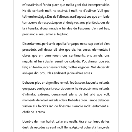
m’escatimin el fondo plaer que molta gent dirà incomprensible.
Ho dic content: molt he estimat i molt he d’estimar. Vull que
tothom ho sàpiga. Des de l’altura clara d’aquest cos que em fa de
tornaveu o de resposta quan el desig reclama plenituds, des de
la intensitat d’una mirada o bé des de l’escuma d’un sol bes,
proclamo el meu amor, el legitimo.
Discretament, però amb aquella força que no se sap ben bé d’on
procedeix, vull deixar dit això que dic, les coses elementals i
clares que em commouen: uns sentiments, uns anhels, uns
neguits, el fer i desfer senzill de cada dia. Puc afirmar que sóc
feliç en fer-ho, intensament feliç moltes vegades. Vull deixar dit
això que dic i prou. Més endavant ja diré altres coses.
Debades plou en algun lloc remot. Tot és suau, i aquests instants
que passo configurant records que no he viscut són uns instants
d’intimitat extrema, densament plens de tot allò que vull,
moments de vida il·limitada i clara. Debades plou. També debades
xisclen els falciots ran de finestra i s’omple molt lentament el
càntir de la tarda.
L’ombra del mar ha fet callar els ocells. Ara el so fresc de les
destrals oscades se sent molt lluny. Agito el gobelet i llanço els