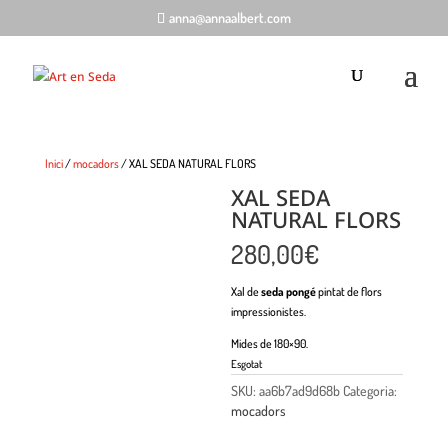
anna@annaalbert.com
Inici
/
mocadors
/ XAL SEDA NATURAL FLORS
XAL SEDA
NATURAL FLORS
280,00
€
Xal de
seda pongé
pintat de flors
impressionistes.
Mides de 180×90.
Esgotat
SKU:
aa6b7ad9d68b
Categoria:
mocadors