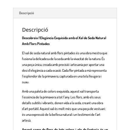
Descripció
Descripció
Descobreix l’Elegància Exquisida amb el Xal de Seda Natural
Amb Flors Pintades
El xal de seda natural amb flors pintades és una obra mestra que
fusiona la delicadesa de la seda amb la vivacitat de la natura. És
una peça única, creada amb precisió i artesania per aportar una
dosi d’elegància a cada ocasió. Cada flor pintada a mà representa
l’esplendor de la primavera, capturada en una tela lleugera i
suau.
Amb una paleta de colors exquisida, aquest xal transporta
l’essència de la primavera a tot l’any. Les flors, amb els seus
detalls subtils i vibrants, donen vida a la seda, creant una obra
d’art portàtil. Aquest xal és molt més que una peça de vestuari;
és una expressió de la bellesa natural i un testimoni de l’art
artesà.
Aquest camp de flors de tots colors i ple de fantasia és un