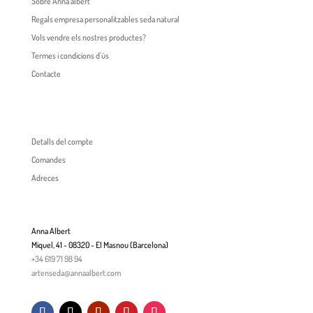
Sobre Anna albert
Regals empresa personalitzables seda natural
Vols vendre els nostres productes?
Termes i condicions d’ús
Contacte
Detalls del compte
Comandes
Adreces
Anna Albert
Miquel, 41 - 08320 - El Masnou (Barcelona)
+34 619 71 98 94
artenseda@annaalbert.com