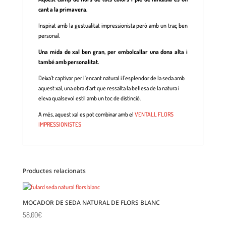
cant a la primavera.
Inspirat amb la gestualitat impressionista però amb un traç ben
personal.
Una mida de xal ben gran, per embolcallar una dona alta i
també amb personalitat.
Deixa’t captivar per l’encant natural i l’esplendor de la seda amb
aquest xal, una obra d’art que ressalta la bellesa de la natura i
eleva qualsevol estil amb un toc de distinció.
A més, aquest xal es pot combinar amb el
VENTALL FLORS
IMPRESSIONISTES
Productes relacionats
MOCADOR DE SEDA NATURAL DE FLORS BLANC
58,00
€