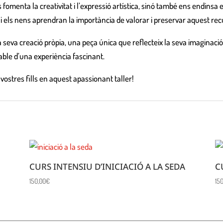
omenta la creativitat i l’expressió artística, sinó també ens endinsa e
, i els nens aprendran la importància de valorar i preservar aquest rec
la seva creació pròpia, una peça única que reflecteix la seva imaginació 
able d’una experiència fascinant.
 vostres fills en aquest apassionant taller!
CURS INTENSIU D’INICIACIÓ A LA SEDA
C
150,00
€
15