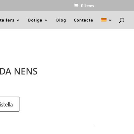
0 Items
 tallers
Botiga
Blog
Contacte
EDA NENS
istella