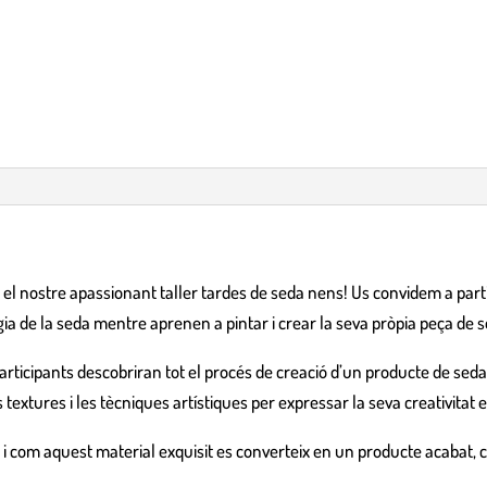
 el nostre apassionant taller tardes de seda nens! Us convidem a part
àgia de la seda mentre aprenen a pintar i crear la seva pròpia peça de 
participants descobriran tot el procés de creació d’un producte de seda n
extures i les tècniques artístiques per expressar la seva creativitat en
i com aquest material exquisit es converteix en un producte acabat, con