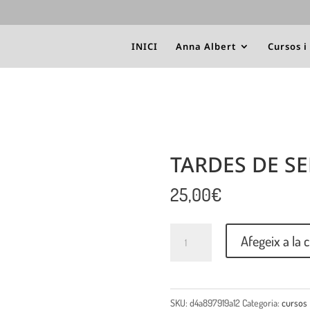
INICI
Anna Albert
Cursos i
TARDES DE S
25,00
€
Quantitat
Afegeix a la c
SKU:
d4a897919a12
Categoria:
cursos