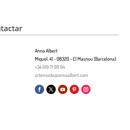
tactar
Anna Albert
Miquel, 41 - 08320 - El Masnou (Barcelona)
+34 619 71 98 94
artenseda@annaalbert.com