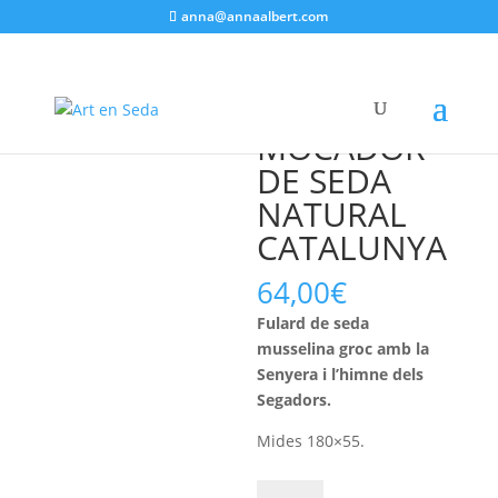
anna@annaalbert.com
Inici
/
mocadors
/ MOCADOR DE SEDA NATURAL
CATALUNYA
MOCADOR
DE SEDA
NATURAL
CATALUNYA
64,00
€
Fulard de seda
musselina groc amb la
Senyera i l’himne dels
Segadors.
Mides 180×55.
Quantitat