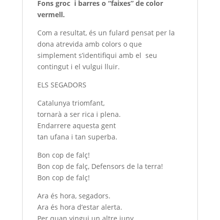
Fons groc i barres o “faixes” de color
vermell.
Com a resultat, és un fulard pensat per la
dona atrevida amb colors o que
simplement s’identifiqui amb el seu
contingut i el vulgui lluir.
ELS SEGADORS
Catalunya triomfant,
tornarà a ser rica i plena.
Endarrere aquesta gent
tan ufana i tan superba.
Bon cop de falç!
Bon cop de falç, Defensors de la terra!
Bon cop de falç!
Ara és hora, segadors.
Ara és hora d’estar alerta.
Per quan vingui un altre juny