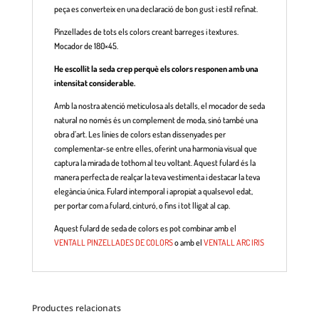
peça es converteix en una declaració de bon gust i estil refinat.
Pinzellades de tots els colors creant barreges i textures.
Mocador de 180×45.
He escollit la seda crep perquè els colors responen amb una
intensitat considerable.
Amb la nostra atenció meticulosa als detalls, el mocador de seda
natural no només és un complement de moda, sinó també una
obra d’art. Les línies de colors estan dissenyades per
complementar-se entre elles, oferint una harmonia visual que
captura la mirada de tothom al teu voltant. Aquest fulard és la
manera perfecta de realçar la teva vestimenta i destacar la teva
elegància única. Fulard intemporal i apropiat a qualsevol edat,
per portar com a fulard, cinturó, o fins i tot lligat al cap.
Aquest fulard de seda de colors es pot combinar amb el
VENTALL PINZELLADES DE COLORS
o amb el
VENTALL ARC IRIS
Productes relacionats