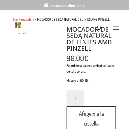
anna@annaalbert.com
Inici
/
mocadors
/ MOCADOR DE SEDA NATURAL DE LÍNIES AMB PINZELL
MOCADOR DE
SEDA NATURAL
DE LÍNIES AMB
PINZELL
90,00
€
Fulard de seda crep amb pinzellades
de tots colors.
Mesures 180×45.
Quantitat
Afegeix a la
cistella