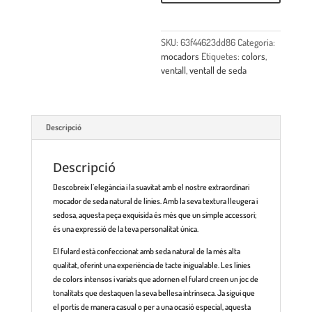
SKU:
63f44623dd86
Categoria:
mocadors
Etiquetes:
colors
,
ventall
,
ventall de seda
Descripció
Descripció
Descobreix l’elegància i la suavitat amb el nostre extraordinari
mocador de seda natural de línies. Amb la seva textura lleugera i
sedosa, aquesta peça exquisida és més que un simple accessori;
és una expressió de la teva personalitat única.
El fulard està confeccionat amb seda natural de la més alta
qualitat, oferint una experiència de tacte inigualable. Les línies
de colors intensos i variats que adornen el fulard creen un joc de
tonalitats que destaquen la seva bellesa intrínseca. Ja sigui que
el portis de manera casual o per a una ocasió especial, aquesta