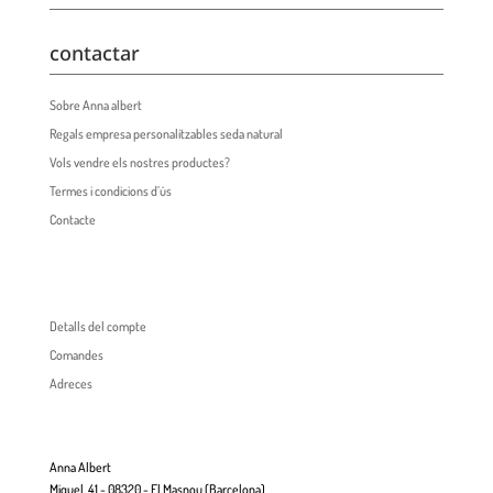
contactar
Sobre Anna albert
Regals empresa personalitzables seda natural
Vols vendre els nostres productes?
Termes i condicions d’ús
Contacte
Detalls del compte
Comandes
Adreces
Anna Albert
Miquel, 41 - 08320 - El Masnou (Barcelona)