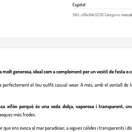
Esgotat
SKU:
a36e841c5230
Categoria:
mocad
a molt generosa, ideal com a complement per un vestit de festa o co
erfectement el teu outfit casual wear. A més, amb el ventall de le
sa xifón perquè és una seda dolça, vaporosa i transparent, una
 èpoques més fredes.
r que ens evoca al mar paradisíac, a aigues càlides i transparents i d