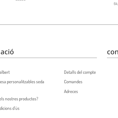
64
ació
con
albert
Detalls del compte
esa personalitzables seda
Comandes
Adreces
els nostres productes?
dicions d’ús