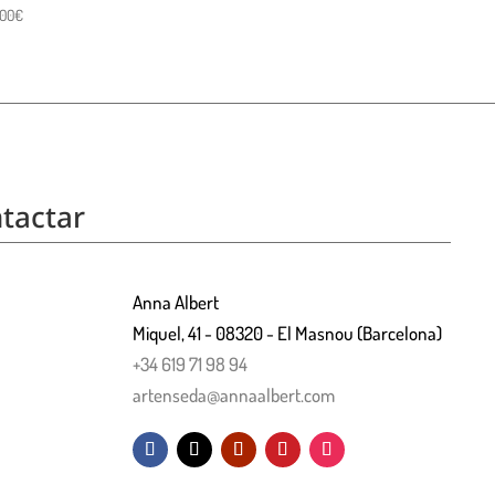
,00
€
tactar
Anna Albert
Miquel, 41 - 08320 - El Masnou (Barcelona)
+34 619 71 98 94
artenseda@annaalbert.com