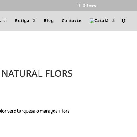
0 Items
s
Botiga
Blog
Contacte
 NATURAL FLORS
lor verd turquesa o maragda i flors