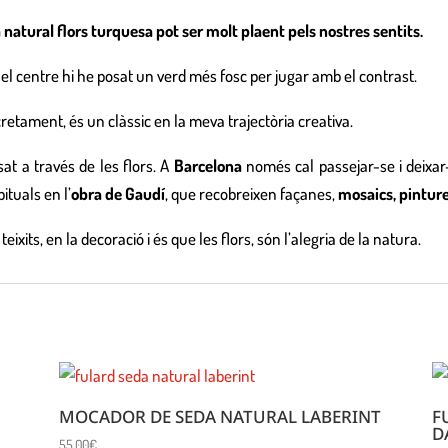
natural flors turquesa pot ser molt plaent pels nostres sentits.
el centre hi he posat un verd més fosc per jugar amb el contrast.
retament, és un clàssic en la meva trajectòria creativa.
at a través de les flors. A
Barcelona
només cal passejar-se i deixar
ituals en l’
obra de Gaudí
, que recobreixen façanes,
mosaics, pintures
teixits, en la decoració i és que les flors, són l’alegria de la natura.
MOCADOR DE SEDA NATURAL LABERINT
F
D
55,00
€