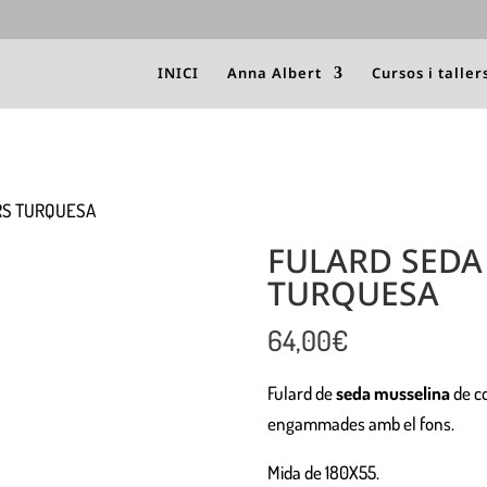
INICI
Anna Albert
Cursos i taller
RS TURQUESA
FULARD SEDA
TURQUESA
64,00
€
Fulard de
seda musselina
de co
engammades amb el fons.
Mida de 180X55.