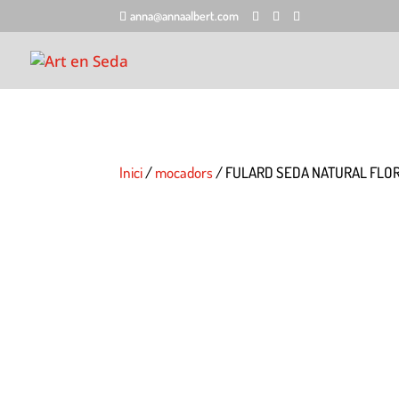
anna@annaalbert.com
Inici
/
mocadors
/ FULARD SEDA NATURAL FLO