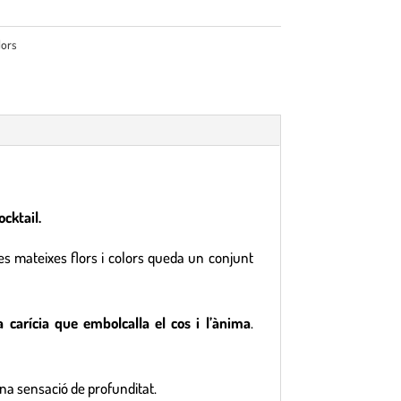
ors
cktail.
s mateixes flors i colors queda un conjunt
 carícia que embolcalla el cos i l’ànima
.
óna sensació de profunditat.