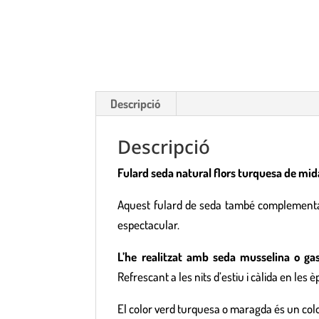
Descripció
Descripció
Fulard seda natural flors turquesa de mid
Aquest fulard de seda també complementa p
espectacular.
L’he realitzat amb seda musselina o gas
Refrescant a les nits d’estiu i càlida en les
El color verd turquesa o maragda és un colo