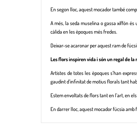
En segon lloc, aquest mocador també comple
A més, la seda muselina o gassa xiffón és un
càlida en les èpoques més fredes.
Deixar-se acaronar per aquest ram de fúcsie
Les flors inspiren vida i són un regal de l
Artistes de totes les èpoques s’han express
gaudint d’infinitat de motius florals tant ha
Estem envoltats de flors tant en l’art, en els 
En darrer lloc, aquest mocador fúcsia amb 