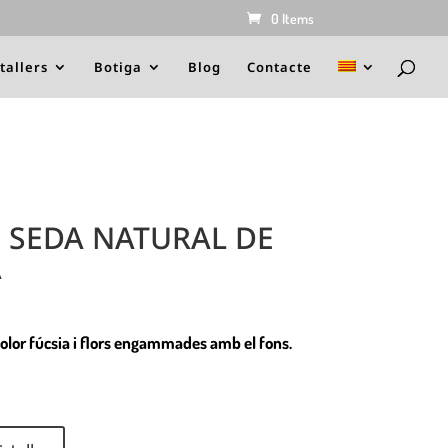
0 Items
 tallers
Botiga
Blog
Contacte
SEDA NATURAL DE
A
olor fúcsia i flors engammades amb el fons.