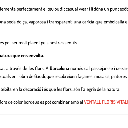
menta perfectament el teu outfit casual wear i li dóna un punt exòti
a seda dolça, vaporosa i transparent, una carícia que embolcalla el c
s pot ser molt plaent pels nostres sentits.
a natura que ens envolta.
at a través de les flors. A
Barcelona
només cal passejar-se i deixar
bituals en l’obra de Gaudí, que recobreixen façanes, mosaics, pintures i 
teixits, en la decoració i és que les flors, són l’alegria de la natura.
flors de color bordeus es pot combinar amb el
VENTALL FLORIS VITAL