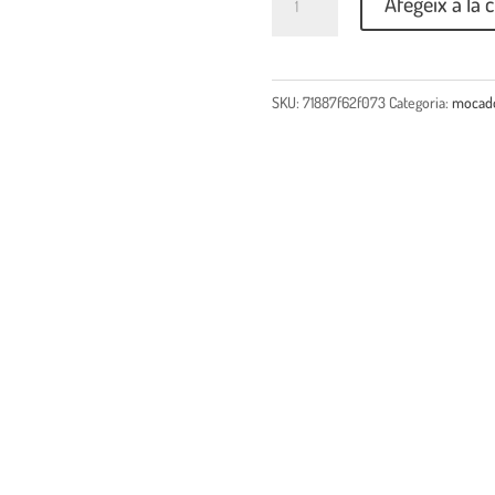
Afegeix a la c
SKU:
71887f62f073
Categoria:
mocad