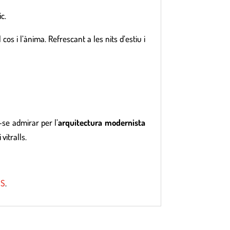
c.
os i l’ànima. Refrescant a les nits d’estiu i
-se admirar per l’
arquitectura modernista
vitralls.
IS
.