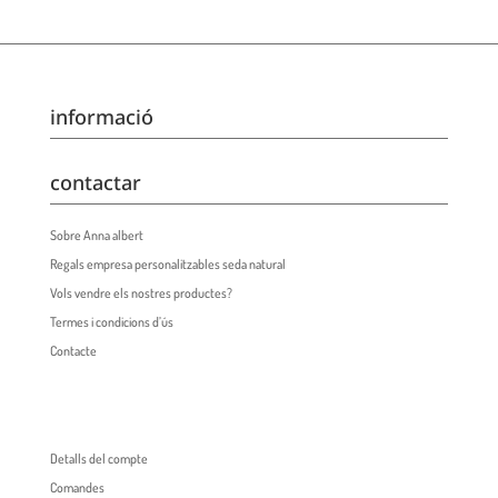
informació
contactar
Sobre Anna albert
Regals empresa personalitzables seda natural
Vols vendre els nostres productes?
Termes i condicions d’ús
Contacte
Detalls del compte
Comandes