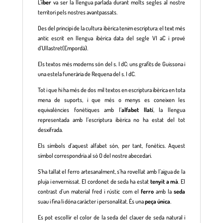
L’
iber
va ser la llengua parlada durant molts segles al nostre
territori pels nostres avantpassats.
Des del principi de la cultura ibèrica tenim escriptura: el text més
antic escrit en llengua ibèrica data del segle VI aC i prové
d’Ullastret(Empordà).
Els textos més moderns són del s. I dC: uns grafits de Guissona i
una estela funerària de Requena del s. I dC.
Tot i que hi ha més de dos mil textos en escriptura ibèrica en tota
mena de suports, i que més o menys es coneixen les
equivalències fonètiques amb l’
alfabet llatí
, la llengua
representada amb l’escriptura ibèrica no ha estat del tot
desxifrada.
Els símbols d’aquest alfabet són, per tant, fonètics. Aquest
símbol correspondria al sò O del nostre abecedari.
S’ha tallat el ferro artesanalment, s’ha rovellat amb l’aigua de la
pluja i envernissat. El cordonet de seda ha estat
tenyit a mà
. El
contrast d’un material fred i rústic com el
ferro
amb la
seda
suau i fina li dóna caràcter i personalitat. És una
peça única
.
Es pot escollir el color de la seda del clauer de seda natural i