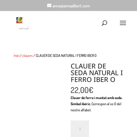
anna@annaalbert.com
Inici
/
clauers
/ CLAUER DE SEDA NATURAL I FERRO IBER O
CLAUER DE
SEDA NATURAL I
FERRO IBER O
22,00
€
Clauer de ferro i muntat amb seda.
Símbol ibèric.
Correspon al so O del
nostre alfabet.
Quantitat