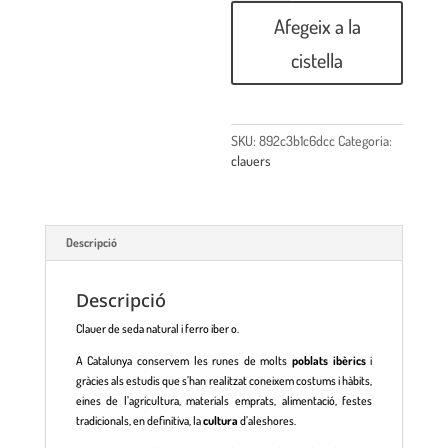
Afegeix a la
cistella
SKU:
892c3b1c6dcc
Categoria:
clauers
Descripció
Descripció
Clauer de seda natural i ferro iber o.
A Catalunya conservem les runes de molts
poblats ibèrics
i
gràcies als estudis que s’han realitzat coneixem costums i hàbits,
eines de l’agricultura, materials emprats, alimentació, festes
tradicionals, en definitiva, la
cultura
d’aleshores.