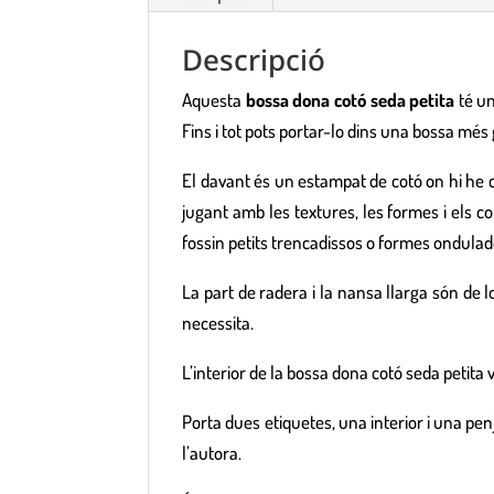
Descripció
Aquesta
bossa dona cotó seda petita
té un
Fins i tot pots portar-lo dins una bossa mé
El davant és un estampat de cotó on hi he c
jugant amb les textures, les formes i els co
fossin petits trencadissos o formes ondulad
La part de radera i la nansa llarga són de
necessita.
L’interior de la bossa dona cotó seda petita 
Porta dues etiquetes, una interior i una pe
l’autora.