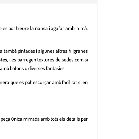
 o es pot treure la nansa i agafar amb la mà.
eda també pintades i algunes altres filigranes
stes
, i es barregen textures de sedes com si
 amb botons o diverses fantasies.
era que es pot escurçar amb facilitat si en
a peça única mimada amb tots els detalls per