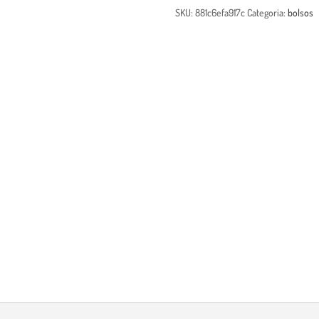
SKU:
881c6efa917c
Categoria:
bolsos