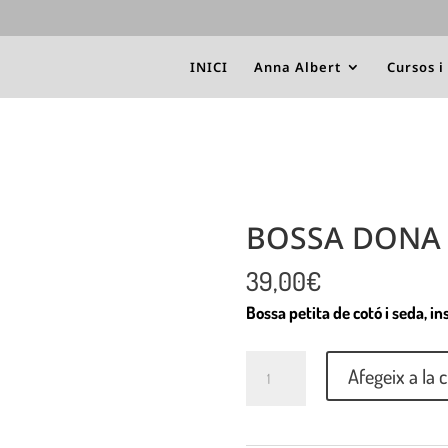
INICI
Anna Albert
Cursos i
BOSSA DONA 
39,00
€
Bossa petita de cotó i seda, 
Quantitat
Afegeix a la c