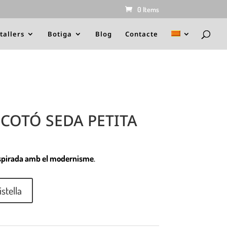
0 Items
 tallers
Botiga
Blog
Contacte
COTÓ SEDA PETITA
inspirada amb el modernisme
.
istella