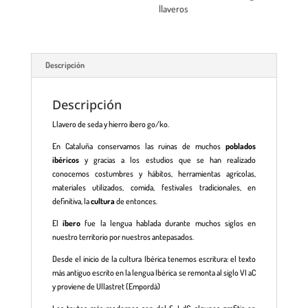
llaveros
Descripción
Descripción
Llavero de seda y hierro íbero go/ko.
En Cataluña conservamos las ruinas de muchos
poblados
ibéricos
y gracias a los estudios que se han realizado
conocemos costumbres y hábitos, herramientas agrícolas,
materiales utilizados, comida, festivales tradicionales, en
definitiva, la
cultura
de entonces.
El
íbero
fue la lengua hablada durante muchos siglos en
nuestro territorio por nuestros antepasados.
Desde el inicio de la cultura Ibérica tenemos escritura: el texto
más antiguo escrito en la lengua Ibérica se remonta al siglo VI aC
y proviene de Ullastret (Empordà)