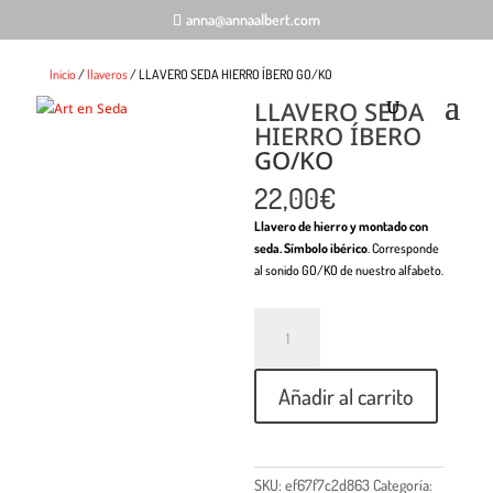
anna@annaalbert.com
Inicio
/
llaveros
/ LLAVERO SEDA HIERRO ÍBERO GO/KO
LLAVERO SEDA
HIERRO ÍBERO
GO/KO
22,00
€
Llavero de hierro y montado con
seda. Símbolo ibérico
. Corresponde
al sonido GO/KO de nuestro alfabeto.
Cantidad
Añadir al carrito
SKU:
ef67f7c2d863
Categoría: