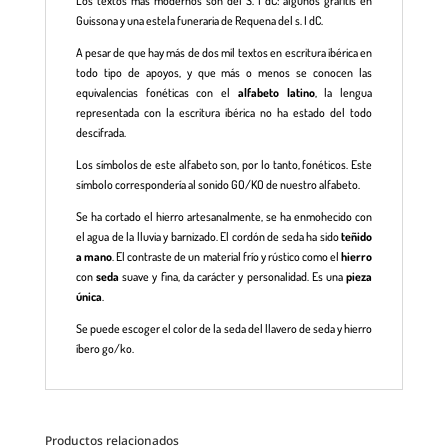
Los textos más modernos son del S. I dC: algunos grafitis en
Guissona y una estela funeraria de Requena del s. I dC.
A pesar de que hay más de dos mil textos en escritura ibérica en
todo tipo de apoyos, y que más o menos se conocen las
equivalencias fonéticas con el
alfabeto latino
, la lengua
representada con la escritura ibérica no ha estado del todo
descifrada.
Los símbolos de este alfabeto son, por lo tanto, fonéticos. Este
símbolo correspondería al sonido GO/KO de nuestro alfabeto.
Se ha cortado el hierro artesanalmente, se ha enmohecido con
el agua de la lluvia y barnizado. El cordón de seda ha sido
teñido
a mano
. El contraste de un material frío y rústico como el
hierro
con
seda
suave y fina, da carácter y personalidad. Es una
pieza
única
.
Se puede escoger el color de la seda del llavero de seda y hierro
íbero go/ko.
Productos relacionados