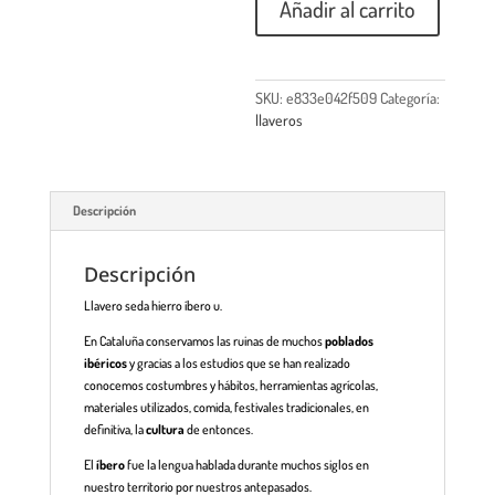
Añadir al carrito
SKU:
e833e042f509
Categoría:
llaveros
Descripción
Descripción
Llavero seda hierro íbero u.
En Cataluña conservamos las ruinas de muchos
poblados
ibéricos
y gracias a los estudios que se han realizado
conocemos costumbres y hábitos, herramientas agrícolas,
materiales utilizados, comida, festivales tradicionales, en
definitiva, la
cultura
de entonces.
El
íbero
fue la lengua hablada durante muchos siglos en
nuestro territorio por nuestros antepasados.