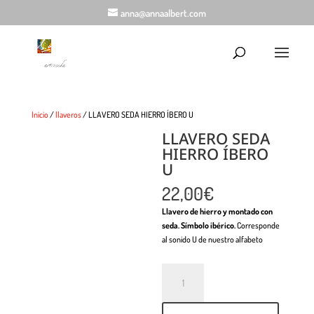
anna@annaalbert.com
Inicio
/
llaveros
/ LLAVERO SEDA HIERRO ÍBERO U
LLAVERO SEDA
HIERRO ÍBERO
U
22,00
€
Llavero de hierro y montado con
seda. Símbolo ibérico.
Corresponde
al sonido U de nuestro alfabeto
Cantidad