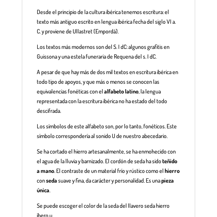
Desde el principio de la cultura ibérica tenemos escritura: el
texto más antiguo escrito en lengua ibérica fecha del siglo VI a.
C. y proviene de Ullastret (Empordà).
Los textos más modernos son del S. I dC: algunos grafitis en
Guissona y una estela funeraria de Requena del s. I dC.
A pesar de que hay más de dos mil textos en escritura ibérica en
todo tipo de apoyos, y que más o menos se conocen las
equivalencias fonéticas con el
alfabeto latino
, la lengua
representada con la escritura ibérica no ha estado del todo
descifrada.
Los símbolos de este alfabeto son, por lo tanto, fonéticos. Este
símbolo correspondería al sonido U de nuestro abecedario.
Se ha cortado el hierro artesanalmente, se ha enmohecido con
el agua de la lluvia y barnizado. El cordón de seda ha sido
teñido
a mano
. El contraste de un material frío y rústico como el
hierro
con
seda
suave y fina, da carácter y personalidad. Es una
pieza
única
.
Se puede escoger el color de la seda del llavero seda hierro
íbero u.