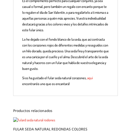
Es el complemento perfecto para cualquier conjunto, ya sea
casual o formal, pero también un regalo con encanto porque te
lo regalen el día de San Valentín, o para regalártelo a ti misma o a
aquellas personas a quién más aprecies. Vuestra individualidad
destacará gracias a los colores vivos y los detalles intrincados de
este fular único.
Lo he dejado con el fondo blanco de la seda, que así contrasta
con los corazones rojos de diferentes medidas y reseguidos con
un hilo dorado, queda precioso. Una seda fina y transparente que
es una caricia por el cuello y el alma. Descubrid el arte de la seda
natural y haceros con un fular que habla de vuestra elegancia y
buen gusto.
Si os ha gustado el fular seda natural corazones,
aquí
encontraréis uno que os encantará!
Productos relacionados
FULAR SEDA NATURAL REDONDAS COLORES