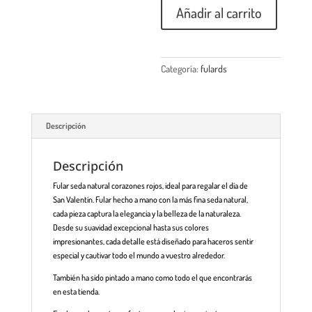
Añadir al carrito
Categoría:
fulards
Descripción
Descripción
Fular seda natural corazones rojos, ideal para regalar el día de
San Valentín. Fular hecho a mano con la más fina seda natural,
cada pieza captura la elegancia y la belleza de la naturaleza.
Desde su suavidad excepcional hasta sus colores
impresionantes, cada detalle está diseñado para haceros sentir
especial y cautivar todo el mundo a vuestro alrededor.
También ha sido pintado a mano como todo el que encontrarás
en esta tienda.