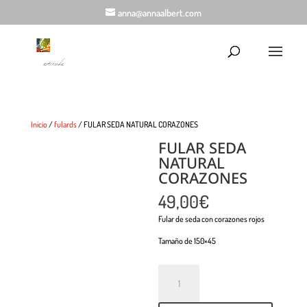
anna@annaalbert.com
Inicio
/
fulards
/ FULAR SEDA NATURAL CORAZONES
FULAR SEDA
NATURAL
CORAZONES
49,00
€
Fular de seda con corazones rojos
Tamaño de 150×45
Cantidad