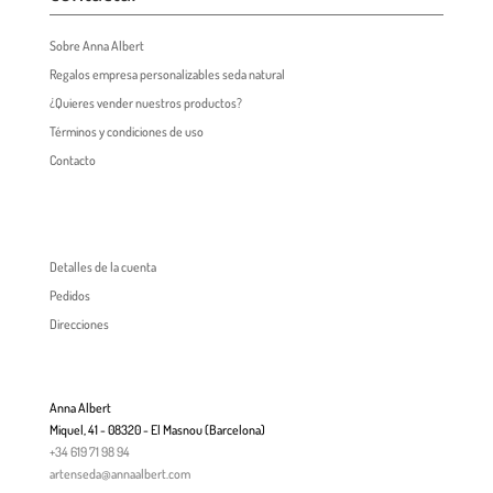
Sobre Anna Albert
Regalos empresa personalizables seda natural
¿Quieres vender nuestros productos?
Términos y condiciones de uso
Contacto
Detalles de la cuenta
Pedidos
Direcciones
Anna Albert
Miquel, 41 - 08320 - El Masnou (Barcelona)
+34 619 71 98 94
artenseda@annaalbert.com