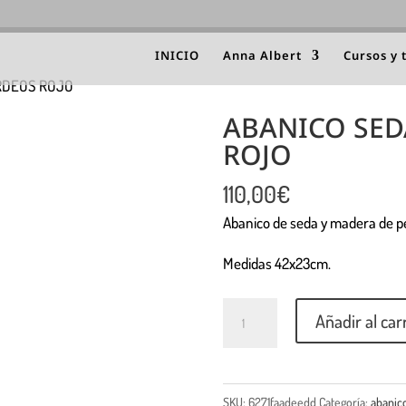
INICIO
Anna Albert
Cursos y 
RDEOS ROJO
ABANICO SED
ROJO
110,00
€
Abanico de seda y madera de p
Medidas 42x23cm.
Cantidad
Añadir al car
SKU:
6271faadeedd
Categoría:
abanic