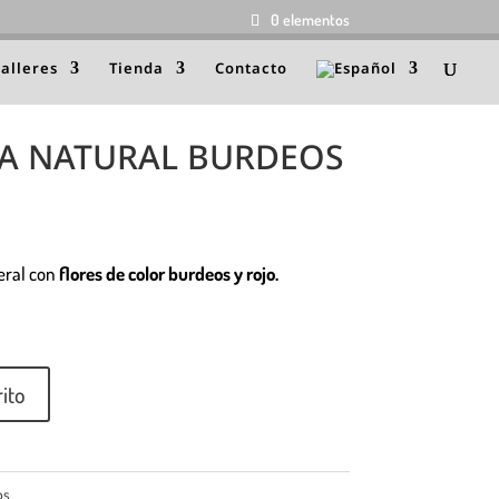
0 elementos
talleres
Tienda
Contacto
A NATURAL BURDEOS
eral con
flores de color burdeos y rojo.
rito
os