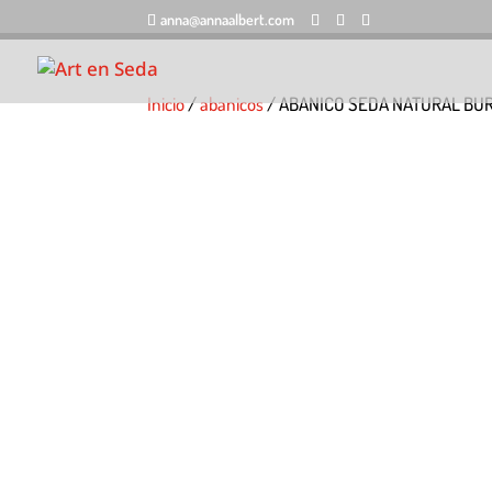
anna@annaalbert.com
Inicio
/
abanicos
/ ABANICO SEDA NATURAL BU