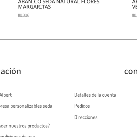
ABANICO SEDA NATURAL FLORES
A
MARGARITAS
V
110,00
€
110
ación
con
Albert
Detalles de la cuenta
resa personalizables seda
Pedidos
Direcciones
nder nuestros productos?
ondiciones de uso