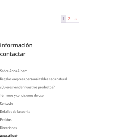
1
2
→
información
contactar
Sobre Anna Albert
Regalos empresa personalizables seda natural
¿Quieres vender nuestros productos?
Términos y condiciones de uso
Contacto
Detalles de la cuenta
Pedidos
Direcciones
Anna Albert