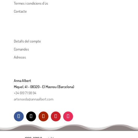
Termes i condicions d’ús
Contacte
Detalls del compte
Comandes
Adreces
Anna Albert
Miquel, 41 - 08320 - El Masnou (Barcelona)
+34 619 71 98 94
artenseda@annaalbert.com