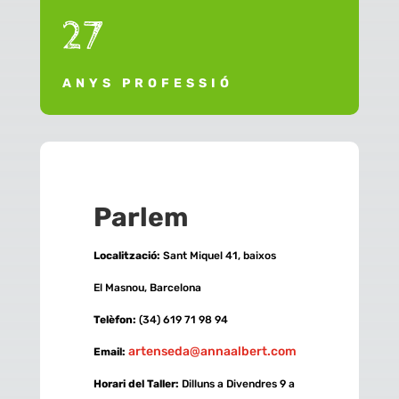
27
ANYS PROFESSIÓ
Parlem
Localització
:
Sant Miquel 41, baixos
El Masnou, Barcelona
Telèfon
:
(34) 619 71 98 94
artenseda@annaalbert.com
Email:
Horari del Taller
:
Dilluns a Divendres 9 a