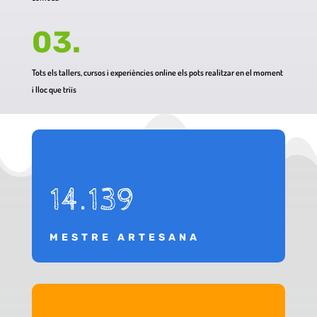
03.
Tots els tallers, cursos i experiències online els pots realitzar en el moment
i lloc que triïs
14.139
MESTRE ARTESANA