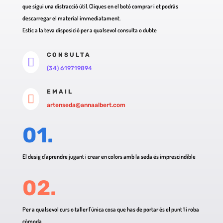
que sigui una distracció útil. Cliques en el botó comprar i et podràs
descarregar el material immediatament.
Estic a la teva disposició per a qualsevol consulta o dubte
CONSULTA

(34) 619719894
EMAIL

artenseda@annaalbert.com
01.
El desig d'aprendre jugant i crear en colors amb la seda és imprescindible
02.
Per a qualsevol curs o taller l'única cosa que has de portar és el punt 1 i roba
còmoda