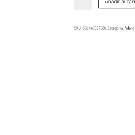
Añadir al car
SKU:
86c4ad52768c
Categoría:
fulard