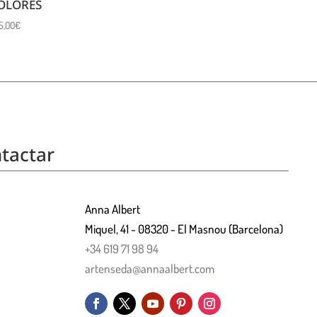
OLORES
5,00
€
tactar
Anna Albert
Miquel, 41 - 08320 - El Masnou (Barcelona)
+34 619 71 98 94
artenseda@annaalbert.com