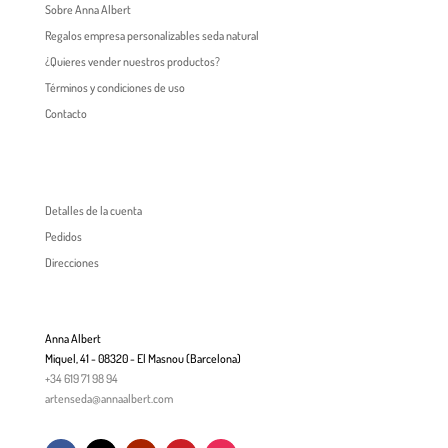
Sobre Anna Albert
Regalos empresa personalizables seda natural
¿Quieres vender nuestros productos?
Términos y condiciones de uso
Contacto
Detalles de la cuenta
Pedidos
Direcciones
Anna Albert
Miquel, 41 - 08320 - El Masnou (Barcelona)
+34 619 71 98 94
artenseda@annaalbert.com