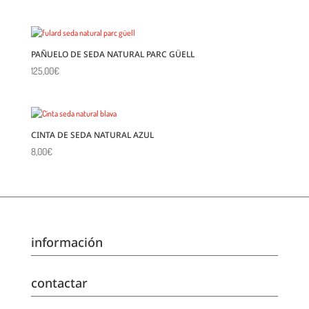
precio
precio
original
actual
era:
es:
25,00€.
10,00€.
PAÑUELO DE SEDA NATURAL PARC GÜELL
125,00
€
CINTA DE SEDA NATURAL AZUL
8,00
€
información
contactar