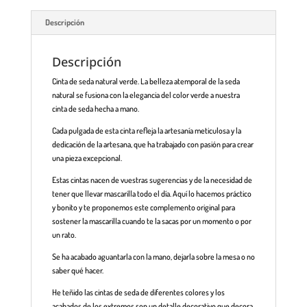
Descripción
Descripción
Cinta de seda natural verde. La belleza atemporal de la seda
natural se fusiona con la elegancia del color verde a nuestra
cinta de seda hecha a mano.
Cada pulgada de esta cinta refleja la artesanía meticulosa y la
dedicación de la artesana, que ha trabajado con pasión para crear
una pieza excepcional.
Estas cintas nacen de vuestras sugerencias y de la necesidad de
tener que llevar mascarilla todo el día. Aquí lo hacemos práctico
y bonito y te proponemos este complemento original para
sostener la mascarilla cuando te la sacas por un momento o por
un rato.
Se ha acabado aguantarla con la mano, dejarla sobre la mesa o no
saber qué hacer.
He teñido las cintas de seda de diferentes colores y los
acabados de los extremos son un detalle decorativo que decora