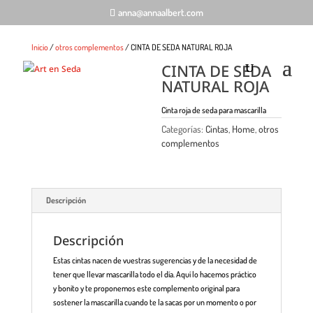
anna@annaalbert.com
Inicio
/
otros complementos
/ CINTA DE SEDA NATURAL ROJA
CINTA DE SEDA
NATURAL ROJA
Cinta roja de seda para mascarilla
Categorías:
Cintas
,
Home
,
otros
complementos
Descripción
Descripción
Estas cintas nacen de vuestras sugerencias y de la necesidad de
tener que llevar mascarilla todo el día. Aquí lo hacemos práctico
y bonito y te proponemos este complemento original para
sostener la mascarilla cuando te la sacas por un momento o por