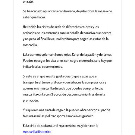
un rato.
Se ha acabado aguantarla con la mano, dejarla sobre la mesa o no
saber qué hacer.
He teñido las cintas de seda de diferentes colores y los
acabados de los extremos son un detalle decorativo que decora
y no pesa. Al final lleva una fornitura para coger las cintas de la
mascarilla.
Esta es monocolor con tonos rojos. Color de la pasión y del amor.
Puedes escoger los abalorios con negro o cromato, solo hay que
indicarlo a las observaciones.
Si este es el que más te gusta quiero que sepas que el
transporte el tenso gratuito y que si haces la compra ahora y
quieres una mascarilla de seda que puedes comprar lo pac
mascarilla+cinta con 3 euros de descuento mientras dure la
promoción.
Y si quieres una cinta de regalo la puedes obtener con el pac de
tres mascarillas y el transporte también es gratuito.
Esta cinta de seda natural roja combina muy bien con la
mascarilla itinerarios